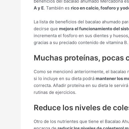
beneficios del bacalao ahumado Mercadona e
A y E
. También es
rico en calcio, fosforo y yod
La lista de beneficios del bacalao ahumado par
decirse que
mejora el funcionamiento del sis
incrementa el fosforo en sus dientes y huesos
gracias a su preciado contenido de vitamina B.
Muchas proteínas, pocas c
Como se mencionó anteriormente, el bacalao n
si lo incluye en su dieta podrá
mantener los m
correcta. Añadir proteína en su dieta le servi
rutinas de ejercicios.
Reduce los niveles de cole
Otro de los nutrientes que tiene el Bacalao 
encarga de
reducir los niveles de colesterol m