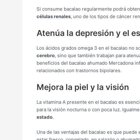
Si consume bacalao regularmente podrá obte
células renales
, uno de los tipos de cáncer r
Atenúa la depresión y el es
Los ácidos grados omega 3 en el bacalao no s
cerebro
, sino que también trabajan para atenua
beneficios del bacalao ahumado Mercadona inf
relacionados con trastornos bipolares.
Mejora la piel y la visión
La vitamina A presente en el bacalao es esencia
para la visión nocturna o con poca luz. Igualm
estado
.
Una de las ventajas del bacalao es que puede
estar fresco, congelado, en salazón o ahumado