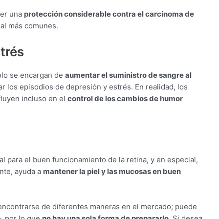
ner una
protección considerable contra el carcinoma de
enal más comunes.
trés
olo se encargan de
aumentar el suministro de sangre al
r los episodios de depresión y estrés. En realidad, los
luyen incluso en el
control de los cambios de humor
l para el buen funcionamiento de la retina, y en especial,
ente, ayuda a
mantener la piel y las mucosas en buen
 encontrarse de diferentes maneras en el mercado; puede
, por lo que
no hay una sola forma de prepararlo
. Si desea