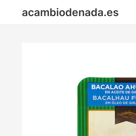
Ir
acambiodenada.es
al
contenido