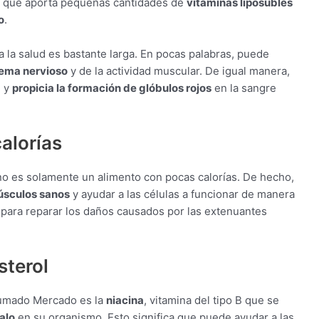
s que aporta pequeñas cantidades de
vitaminas liposubles
o
.
a la salud es bastante larga. En pocas palabras, puede
tema nervioso
y de la actividad muscular. De igual manera,
, y
propicia la formación de glóbulos rojos
en la sangre
alorías
o es solamente un alimento con pocas calorías. De hecho,
úsculos sanos
y ayudar a las células a funcionar de manera
rá para reparar los daños causados por las extenuantes
sterol
Ahumado Mercado es la
niacina
, vitamina del tipo B que se
alo
en su organismo. Esto significa que puede ayudar a las