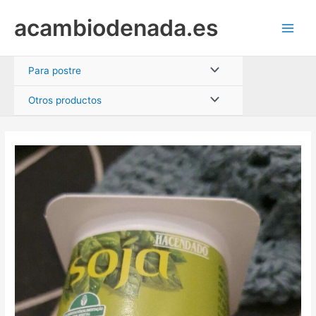
Ir
acambiodenada.es
al
Main
contenido
Men
Alternar
Para postre
menú
Alternar
Otros productos
menú