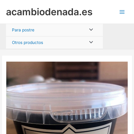
Ir
acambiodenada.es
al
Main
contenido
Men
Alternar
Para postre
menú
Alternar
Otros productos
menú