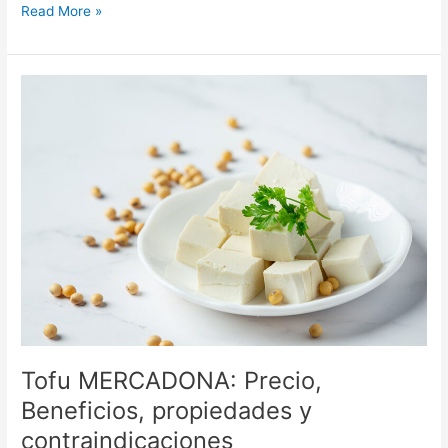
Aceite
Read More »
de
Oliva
Virgen
Extra
MERCADONA:
Precio,
Beneficios,
propiedades
y
contraindicaciones
Tofu MERCADONA: Precio,
Beneficios, propiedades y
contraindicaciones