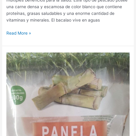
múltiples beneficios para la salud. Este tipo de pescado posee
una carne densa y escamosa de color blanco que contiene
proteínas, grasas saludables y una enorme cantidad de
vitaminas y minerales. El bacalao vive en aguas
Bacalao
Read More »
ahumado
MERCADONA:
Precio,
Beneficios,
propiedades
y
contraindicaciones