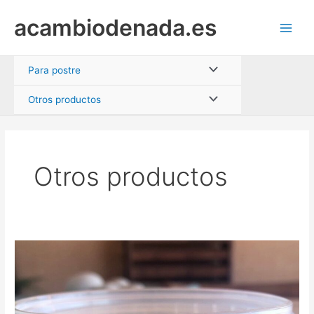
Ir
acambiodenada.es
al
Main
contenido
Men
Alternar
Para postre
menú
Alternar
Otros productos
menú
Otros productos