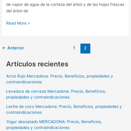
de vapor de agua de la corteza del árbol y de las hojas frescas
del árbol de
Aceite
Read More »
del
árbol
del
←
Anterior
1
2
té
MERCADONA:
Precio,
Artículos recientes
Beneficios,
propiedades
Arroz Rojo Mercadona: Precio, Beneficios, propiedades y
y
contraindicaciones
contraindicaciones
Levadura de cerveza Mercadona: Precio, Beneficios,
propiedades y contraindicaciones
Leche de coco Mercadona: Precio, Beneficios, propiedades y
contraindicaciones
Yogur desnatado MERCADONA: Precio, Beneficios,
propiedades y contraindicaciones