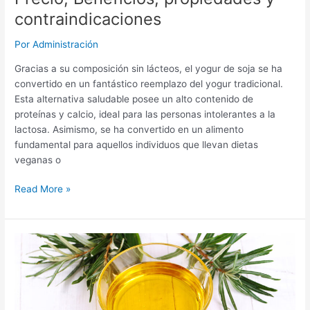
contraindicaciones
Por
Administración
Gracias a su composición sin lácteos, el yogur de soja se ha
convertido en un fantástico reemplazo del yogur tradicional.
Esta alternativa saludable posee un alto contenido de
proteínas y calcio, ideal para las personas intolerantes a la
lactosa. Asimismo, se ha convertido en un alimento
fundamental para aquellos individuos que llevan dietas
veganas o
Yogures
Read More »
de
Soja
MERCADONA:
Precio,
Beneficios,
propiedades
y