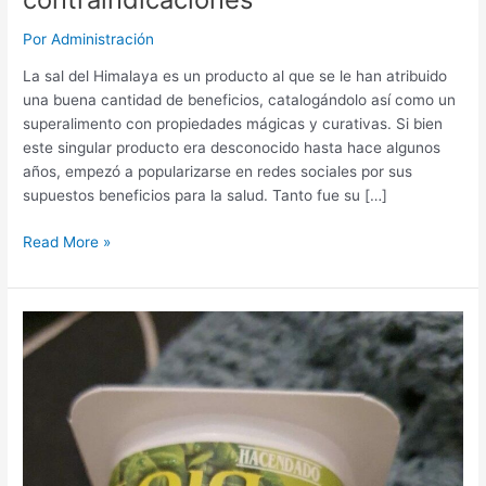
Por
Administración
La sal del Himalaya es un producto al que se le han atribuido
una buena cantidad de beneficios, catalogándolo así como un
superalimento con propiedades mágicas y curativas. Si bien
este singular producto era desconocido hasta hace algunos
años, empezó a popularizarse en redes sociales por sus
supuestos beneficios para la salud. Tanto fue su […]
Sal
Read More »
del
Himalaya
MERCADONA:
Precio,
Beneficios,
propiedades
y
contraindicaciones